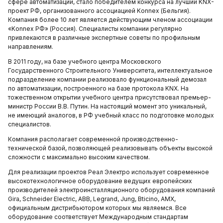
сфере автоматизации, стало победителем конкурса на лучший KNX-
проект РФ, организованного ассоциацией Konnex (Бельгия).
Компания более 10 лет является действующим членом ассоциации
«Konnex РФ» (Россия). Специалисты компании регулярно
привлекаются в различные экспертные советы по профильным
направлениям.
В 2011 году, на базе учебного центра Московского
Государственного Строительного Университета, интеллектуальное
подразделение компании реализовало функциональный демозал
по автоматизации, построенного на базе протокола KNX. На
тожественном открытии учебного центра присутствовал премьер-
министр России В.В. Путин. На настоящий момент это уникальный,
не имеющий аналогов, в РФ учебный класс по подготовке молодых
специалистов.
Компания располагает современной производственно-
технической базой, позволяющей реализовывать объекты высокой
сложности с максимально высоким качеством.
Для реализации проектов Реал Электро использует современное
высокотехнологичное оборудование ведущих европейских
производителей электроинсталляционного оборудования компаний
Gira, Schneider Electric, ABB, Legrand, Jung, Bticino, AMX,
официальным дистрибьютором которых мы являемся. Все
оборудование соответствует Международным стандартам