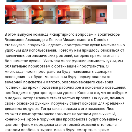
В этом выпуске команда «Квартирного вопроса»
и архитекторы
Везломцев Александр и Ленько Михаил вместе с Donolux
столкнулись с задачей - сделать пространство кухни максимально
удобным для использования. Поэтому нам пришлось отказаться от
привычных эргономических решений, которые применяются на
большинстве кухонь. Учитывая многофункциональность кухни, мы
обязательно поработаем с организацией пространства. О
многозадачности пространства будут напоминать сценарии
освещения – их будет много, и они будут варьироваться от
вечерней подсветки и мягкого, обволакивающего сценария
гостиной, до яркой подсветки рабочих зон и основного освещения,
необходимого для проведения уроков. Конечно же, мы не забудем
о лоджии, которая также станет частью проекта. На кухне, помимо
своей основной функции, поручень станет основой для крепления
диванных подушек. Тогда как на лоджии с его помощью Лиза
сможет с комфортом расположиться на уютном диванчике. И,
конечно же, кроме поручня два пространства будут объединены
цветом – фоном переделки станет теплый розовый оттенок, на
котором особенно выразительно будут смотреться яркие