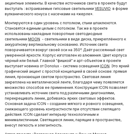
акцентные элементы. В качестве источников света в проекте будут
выступать : встраиваемые гипсовые светильники
VESUVIO
в форме
вулканического конуса с насечками на «жерле».
Монтируются в один уровень с потолком, стыки шпаклюются.
Становятся единым целым с потолком. Так же в проекте
использованы накладные поворотные светодиодные
светильники
MOON
- светильники в виде диска, прикреплённого к
аккуратному вертикальному основанию. Источник света
поворачивается вокруг своей оси на 350°. Даёт рассеянный свет
умеренной яркости. Корпус изготовлен из алюминия. Цвет корпуса
чёрный или белый. Главной "фишкой" и арт-объектом в проекте
выступает новинка от Donolux - система освещения
ICON
. Это яркий
графический акцент с простой концепцией в своей основе: прямая
линия, пронзающая светом пространство. Световая линия
закреплена на металлической ленте, благодаря чему появляется
множество способов ее применения. Конструкция ICON позволяет
устанавливать источник света под различными диагоналями,
перекрещивать линии, добиваясь ярких световых эффектов.
Основная задача ICON – создание мягкого и ровного освещения,
снижающего уровень контрастности при отсутствии слепящего
действия. ICON сделает интерьер технологичным и
минималистичным. Светящиеся линии, парящие в пространстве,
внесут легкость и элегантность.