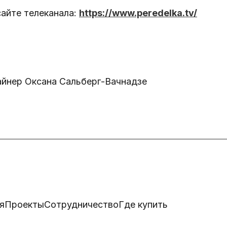
сайте телеканала:
https://www.peredelka.tv/
айнер Оксана Сальберг-Вачнадзе
я
Проекты
Сотрудничество
Где купить