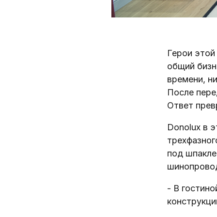
Герои этой
общий бизн
времени, н
После пере
Ответ прев
Donolux в 
трехфазног
под шпакле
шинопровод
- В гостин
конструкци