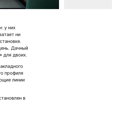
: у них
ватает ни
становке.
день. Дачный
» для двоих.
накладного
го профиля
ющие линии
становлен в