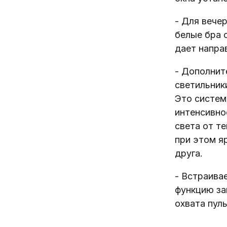
- Для вече
белые бра 
дает напра
- Дополнит
светильник
Это систем
интенсивно
света от те
при этом я
друга.
- Встраива
функцию за
охвата пул