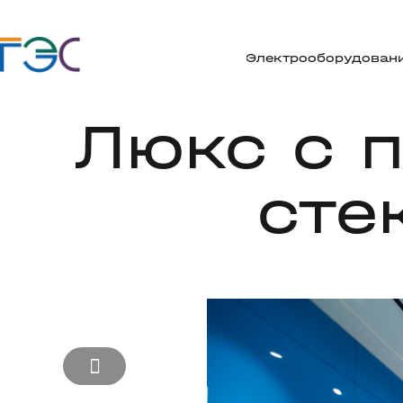
Электрооборудован
Люкс с 
сте