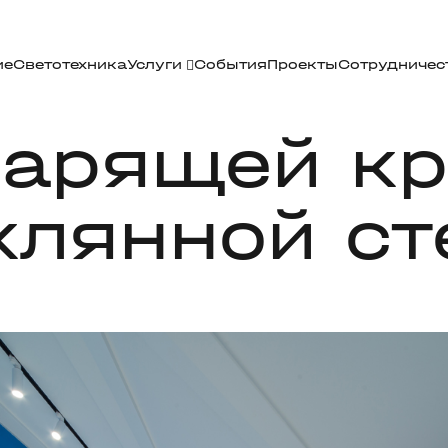
ие
Светотехника
Услуги
События
Проекты
Сотрудничес
парящей кр
клянной ст