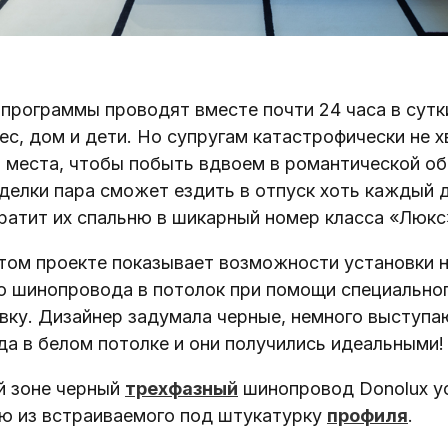
 программы проводят вместе почти 24 часа в сутки
ес, дом и дети. Но супругам катастрофически не х
и места, чтобы побыть вдвоем в романтической об
делки пара сможет ездить в отпуск хоть каждый 
ратит их спальню в шикарный номер класса «Люкс
этом проекте показывает возможности установки 
о шинопровода в потолок при помощи специально
вку. Дизайнер задумала черные, немного выступа
а в белом потолке и они получились идеальными!
ой зоне черный
трехфазный
шинопровод Donolux у
ю из встраиваемого под штукатурку
профиля
.