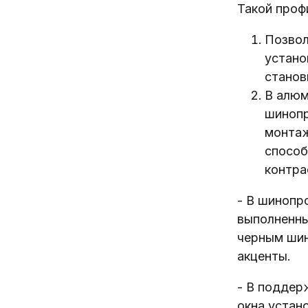
Такой проф
Позвол
устано
станов
В алюм
шинопр
монтаж
способ
контра
- В шинопр
выполненны
черным шин
акценты.
- В поддер
окна устан