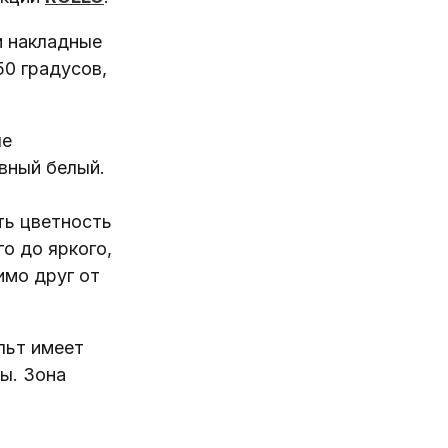
и накладные
50 градусов,
ые
ивный белый.
ть цветность
о до яркого,
имо друг от
ьт имеет
ы. Зона