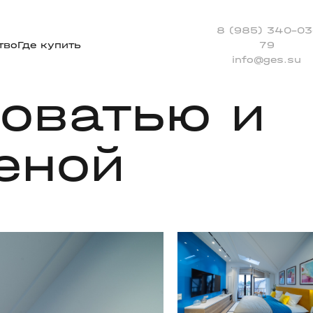
8 (985) 340-03
тво
Где купить
79
info@ges.su
оватью и
еной