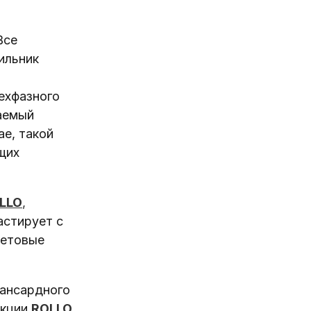
Все
ильник
ехфазного
аемый
е, такой
щих
LLO
,
астирует с
ветовые
мансардного
екции
ROLLO
.