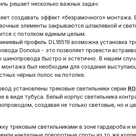
иль решает несколько важных задач:
яет создавать эффект «безрамочного» монтажа. 
вочные элементы закрываются шпаклевкой и свет
ится с потолком единым целым.
иниевый профиль DL18519 возможна установка тр
овода Donolux - это позволяет провести встраив
 шинопровода быстро и эстетично. В нашем случа
 монтажа был необходим для создания выступаю
стных черных полос на потолке.
овод установлены трековые светильники серии
RO
е в виде тубуса. Белый корпус светильника контр
опроводом, создавая не только световые, но и ц
жку трековым светильниками в зоне гардероба и 
овили накладные поворотные споты из то же колл