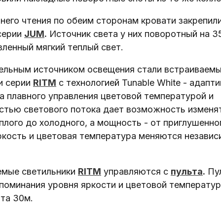
рнего чтения по обеим сторонам кровати закрепил
серии
JUM
.
Источник света у них поворотный на 3
вленный мягкий теплый свет.
ельным источником освещения стали встраиваем
и серии
RITM
с технологией Tunable White - адапт
а плавного управления цветовой температурой и
стью светового потока дает возможность изменя
плого до холодного, а мощность - от приглушенног
ркость и цветовая температура меняются независ
емые светильники
RITM
управляются с
пульта
.
Пул
поминания уровня яркости и цветовой температур
ьта 30м.