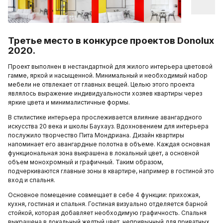
Третье место в конкурсе проектов Donolux
2020.
Проект выполнен в нестандартной для жилого интерьера цветовой
гамме, яркой и насыщенной. Минимальный и необходимый набор
мебели не отвлекает от главных вещей. Целью этого проекта
являлось выражение индивидуальности хозяев квартиры через
яркие цвета и минималистичные формы.
В стилистике интерьера прослеживается влияние авангардного
искусства 20 века и школы Баухауз. Вдохновением для интерьера
послужило творчество Пита Мондриана. Дизайн квартиры
напоминает его авангардные полотна в объеме. Каждая основная
функциональная зона выкрашена в локальный цвет, а основной
объем монохромный и графичный. Таким образом,
подчеркиваются главные зоны в квартире, например в гостиной это
вход и спальня.
Основное помещение совмещает в себе 4 функции: прихожая,
кухня, гостиная и спальня. Гостиная визуально отделяется барной
стойкой, которая добавляет необходимую графичность. Спальня
выкрашена в локальный желтый цвет, непривычный для приватных