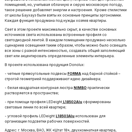
помещений, но, учитывая облачную и серую московскую погоду,
такое решение добавляет энергии и настроения. Кроме стилистики
от школы Баухауз были взяты их основные принципы эргономики.
Каждая функция продумана под нужды хозяев квартиры.
Свет в этом проекте максимально скрыт, в качестве основных
источников света использованы встроенные профиля со
светодиодной лентой. В каждом помещении продумано несколько
сценариев освещения таким образом, чтобы можно было освещать
все зоны с разной интенсивностью, создавать общий заполняющий
свет или акцентировать определенные элементы интерьера.
В проекте использована продукция Donolux:
- четные прямоугольные подвесы
FORMA
над барной стойкой –
строгой геометрией поддерживают идею дизайнера;
- белая квадратная контурная люстра
NIMBO
практически
растворяется в пространстве;
- при помощи профиля LEDeight
L18502Alu
сформированы
световые линии по всей квартире;
- угловой профиль LEDeight
L18503Alu
использован для
организации подсветки рабочих поверхностей.
Адрес: г. Москва, ВАО, ЖК «Штат 18», двухкомнатная квартира,