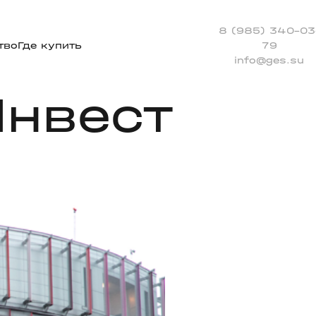
8 (985) 340-03
тво
Где купить
79
info@ges.su
Инвест