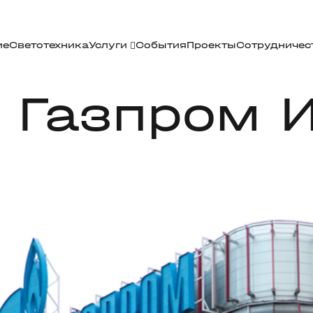
ие
Светотехника
Услуги
События
Проекты
Сотрудничес
 Газпром 