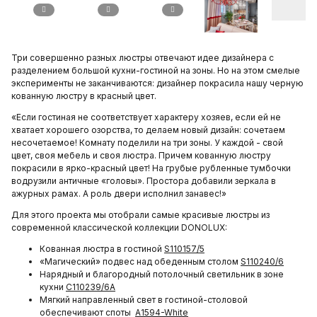
Три совершенно разных люстры отвечают идее дизайнера с
разделением большой кухни-гостиной на зоны. Но на этом смелые
эксперименты не заканчиваются: дизайнер покрасила нашу черную
кованную люстру в красный цвет.
«Если гостиная не соответствует характеру хозяев, если ей не
хватает хорошего озорства, то делаем новый дизайн: сочетаем
несочетаемое! Комнату поделили на три зоны. У каждой - свой
цвет, своя мебель и своя люстра. Причем кованную люстру
покрасили в ярко-красный цвет! На грубые рубленные тумбочки
водрузили античные «головы». Простора добавили зеркала в
ажурных рамах. А роль двери исполнил занавес!»
Для этого проекта мы отобрали самые красивые люстры из
современной классической коллекции DONOLUX:
Кованная люстра в гостиной
S110157/5
«Магический» подвес над обеденным столом
S110240/6
Нарядный и благородный потолочный светильник в зоне
кухни
C110239/6А
Мягкий направленный свет в гостиной-столовой
обеспечивают споты
A1594-White