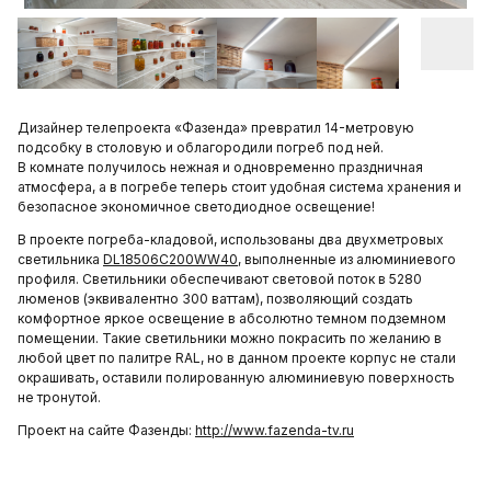
Дизайнер телепроекта «Фазенда» превратил 14-метровую
подсобку в столовую и облагородили погреб под ней.
В комнате получилось нежная и одновременно праздничная
атмосфера, а в погребе теперь стоит удобная система хранения и
безопасное экономичное светодиодное освещение!
В проекте погреба-кладовой, использованы два двухметровых
светильника
DL18506C200WW40
, выполненные из алюминиевого
профиля. Светильники обеспечивают световой поток в 5280
люменов (эквивалентно 300 ваттам), позволяющий создать
комфортное яркое освещение в абсолютно темном подземном
помещении. Такие светильники можно покрасить по желанию в
любой цвет по палитре RAL, но в данном проекте корпус не стали
окрашивать, оставили полированную алюминиевую поверхность
не тронутой.
Проект на сайте Фазенды:
http://www.fazenda-tv.ru