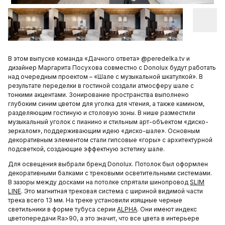
В этом выпуске команда «Дачного ответа» @peredelka.tv и
дизайнер Маргарита Посухова совместно с Donolux будут работать
над очередным проектом – «Шале с музыкальной шкатулкой». В
результате переделки в гостиной создали атмосферу шале с
тонкими акцентами. Зонирование пространства выполнено
глубоким синим цветом для уголка для чтения, а также камином,
разделяющим гостиную и столовую зоны. В нише разместили
музыкальный уголок с пианино и стильным арт-объектом «диско-
зеркалом», поддерживающим идею «диско-шале». Основным
декоративным элементом стали гипсовые «горы» с архитектурной
подсветкой, создающие эффектную эстетику шале.
Для освещения выбрали бренд Donolux. Потолок был оформлен
декоративными балками с трековыми осветительными системами.
В зазоры между досками на потолке спрятали шинопровод
SLIM
LINE
. Это магнитная трековая система c шириной видимой части
трека всего 13 мм. На треке установили изящные черные
светильники в форме тубуса серии
ALPHA
. Они имеют индекс
цветопередачи Ra>90, а это значит, что все цвета в интерьере