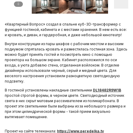
«Квартирный Вопрос» создал в спальне куб-3D-трансформер с
функцией гостиной, кабинета и с местами хранения. В нем есть все:
и кровать, и диван, и гардеробная, и даже небольшой кинотеатр!
Внутри конструкции из пары шкафов с рабочим местом и высоким
подиумом спряталась кровать и разместилась гостиная зона. Здесь
можно будет принять гостей и посмотреть кино с помощью
проектора на большом экране. Кабинет расположился по оси
входа, а уюта добавлю стена, отделанная войлоком. В отделке
дизайнеры использовали черный, серый и медный цвета. Для
веселого настроения установили разноцветную светодиодную
подсветку.
В гостиной установлены накладные светильники
DL18482R9W1B
простой строгой формы, в черном цвете. Светодиодный источник
света в них скрыт матовым рассеивателем из поликарбоната. В
проект эти светильники были выбраны из за небольшого размера и
при этом цилиндрической формы - такой прием визуально
вытягивает помещение.
Проект на сайте телеканала:
https://www.peredelka.tv