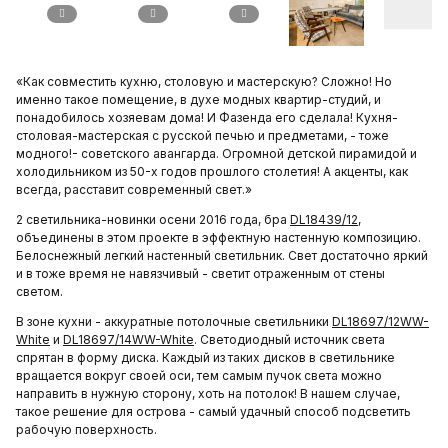
«Как совместить кухню, столовую и мастерскую? Сложно! Но
именно такое помещение, в духе модных квартир-студий, и
понадобилось хозяевам дома! И Фазенда его сделала! Кухня-
столовая-мастерская с русской печью и предметами, - тоже
модного!- советского авангарда. Огромной детской пирамидой и
холодильником из 50-х годов прошлого столетия! А акценты, как
всегда, расставит современный свет.»
2 светильника-новинки осени 2016 года, бра
DL18439/12
,
объединены в этом проекте в эффектную настенную композицию.
Белоснежный легкий настенный светильник. Свет достаточно яркий
и в тоже время не навязчивый - светит отраженным от стены
светом.
В зоне кухни - аккуратные потолочные светильники
DL18697/12WW-
White
и
DL18697/14WW-White
. Светодиодный источник света
спрятан в форму диска. Каждый из таких дисков в светильнике
вращается вокруг своей оси, тем самым пучок света можно
направить в нужную сторону, хоть на потолок! В нашем случае,
такое решение для острова - самый удачный способ подсветить
рабочую поверхность.