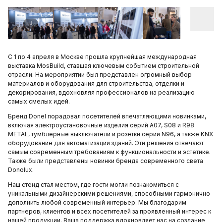
С 1 по 4 апреля в Москве прошла крупнейшая международная
выставка MosBuild, ставшая ключевым событием строительной
отрасли. На мероприятии был представлен огромный выбор
материалов и оборудования для строительства, отделки и
декорирования, вдохновляя профессионалов на реализацию
самых смелых идей.
Бренд Donel порадовал посетителей впечатляющими новинками,
включая электроустановочные изделия серий A07, S08 и R98
METAL, тумблерные выключатели и розетки серии N96, а также KNX
оборудование для автоматизации зданий. Эти решения отвечают
самым современным требованиям к функциональности и эстетике.
Также были представлены новинки бренда современного света
Donolux.
Наш стенд стал местом, где гости могли познакомиться с
уникальными дизайнерскими решениями, способными гармонично
дополнить любой современный интерьер. Мы благодарим
партнеров, клиентов и всех посетителей за проявленный интерес к
нашей продукции. Ваша поддержка вдохновляет нас на создание