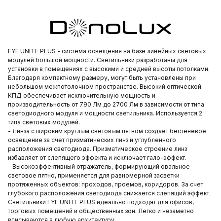
EYE UNITE PLUS - система освещения на базе линейных световых
модулей большой мощности. Светильники разработаны для
установки в помещениях с высокими и средней высоты потолками.
Благодаря компактному размеру, могут быть установлены при
небольшом межпотолочном пространстве. Высокий оптической
КПД обеспечивает исключительную мощность и
производительность от 790 Лм до 2700 Лм в зависимости от типа
светодиодного модуля и мощности светильника. Используется 2
типа световых модулей.
- Линза с широким круглым световым пятном создает бестеневое
освещение за счет призматических линз и углубленного
расположения светодиода. Призматическое строение линз
избавляет от слепящего эффекта и исключает гало-эффект.
- Высокоэффективный отражатель, формирующий овальное
световое пятно, применяется для равномерной засветки
протяженных объектов: проходов, проемов, коридоров. За счет
глубокого расположения светодиода снижается слепящий эффект.
Светильники EYE UNITE PLUS идеально подходят для офисов,
торговых помещений и общественных зон. Легко и незаметно
вписываются в любую архитектуру.