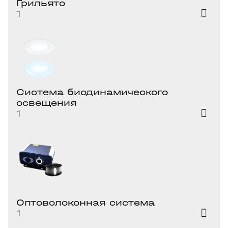
Грильято
1
Система биодинамического
освещения
1
Оптоволоконная система
1