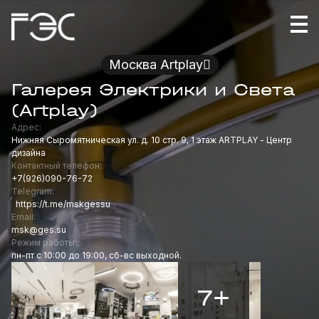
Москва Artplay
Галерея Электрики и Света
(Artplay)
Адрес:
Нижняя Сыромятническая ул. д. 10 стр. 9, 1 этаж ARTPLAY - Центр
дизайна
Контактный телефон:
+7(926)090-76-72
Telegram:
https://t.me/mskgessu
Email:
msk@ges.su
Режим работы:
пн-пт с 10:00 до 19:00, сб-вс выходной.
7+